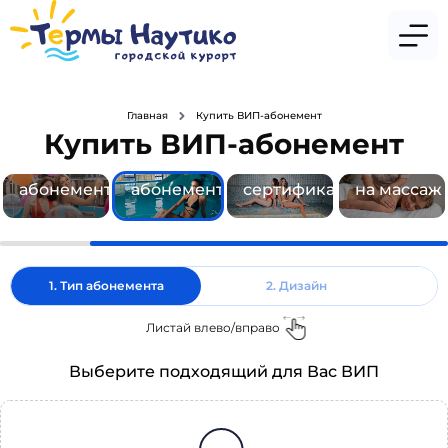
Главная
Купить ВИП-абонемент
Купить ВИП-абонемент
Купить
Купить
Купить
ВИП-
Купить
сертифика
абонемент
абонемент
сертификат
на массаж
1. Тип абонемента
2. Дизайн
Листай влево/вправо
Выберите подходящий для Вас ВИП